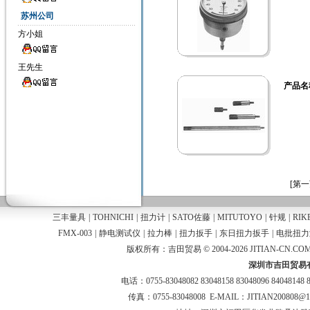
苏州公司
方小姐
王先生
产品名
[第一
三丰量具
|
TOHNICHI
|
扭力计
|
SATO佐藤
|
MITUTOYO
|
针规
|
RIK
FMX-003
|
静电测试仪
|
拉力棒
|
扭力扳手
|
东日扭力扳手
|
电批扭力
版权所有：吉田贸易 © 2004-2026 JITIAN-CN.COM
深圳市吉田贸易
电话：0755-83048082 83048158 83048096 84048148 
传真：0755-83048008 E-MAIL：JITIAN200808@