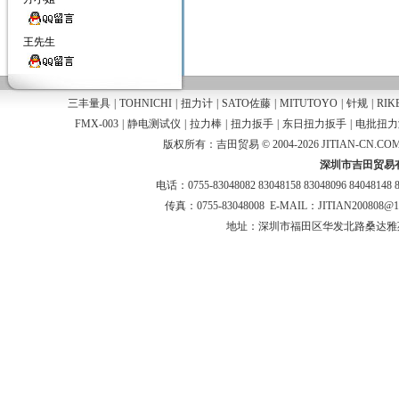
王先生
三丰量具
|
TOHNICHI
|
扭力计
|
SATO佐藤
|
MITUTOYO
|
针规
|
RIK
FMX-003
|
静电测试仪
|
拉力棒
|
扭力扳手
|
东日扭力扳手
|
电批扭力
版权所有：吉田贸易 © 2004-2026 JITIAN-CN.COM
深圳市吉田贸易
电话：0755-83048082 83048158 83048096 84048148 
传真：0755-83048008 E-MAIL：JITIAN200808@
地址：深圳市福田区华发北路桑达雅苑