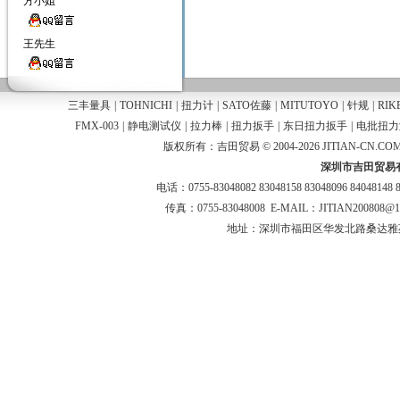
方小姐
王先生
三丰量具
|
TOHNICHI
|
扭力计
|
SATO佐藤
|
MITUTOYO
|
针规
|
RIK
FMX-003
|
静电测试仪
|
拉力棒
|
扭力扳手
|
东日扭力扳手
|
电批扭力
版权所有：吉田贸易 © 2004-2026 JITIAN-CN.COM
深圳市吉田贸易
电话：0755-83048082 83048158 83048096 84048148 
传真：0755-83048008 E-MAIL：JITIAN200808@
地址：深圳市福田区华发北路桑达雅苑