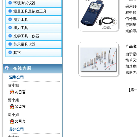
环境测试仪器
采用F
测量工具及辅助工具
程中转
信号来
测力工具
行测量
扭力工具
光的液
光学工具、仪器
英示量具仪器
产品名
其它
由于是
简单又
加速度
感器内
深圳公司
贺小姐
[第一
贺小姐
周小姐
苏州公司