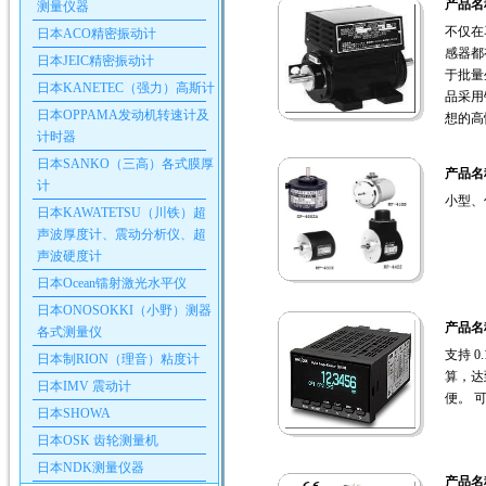
产品名
测量仪器
不仅在
日本ACO精密振动计
感器都
日本JEIC精密振动计
于批量
日本KANETEC（强力）高斯计
品采用
日本OPPAMA发动机转速计及
想的高性
计时器
日本SANKO（三高）各式膜厚
产品名
计
小型、
日本KAWATETSU（川铁）超
声波厚度计、震动分析仪、超
声波硬度计
日本Ocean镭射激光水平仪
日本ONOSOKKI（小野）测器
产品名
各式测量仪
支持 
日本制RION（理音）粘度计
算，达
日本IMV 震动计
便。 
日本SHOWA
日本OSK 齿轮测量机
日本NDK测量仪器
产品名