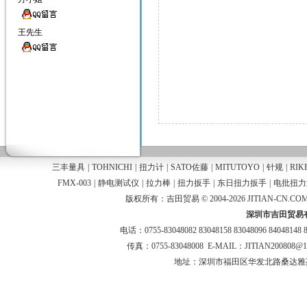
王先生
三丰量具
|
TOHNICHI
|
扭力计
|
SATO佐藤
|
MITUTOYO
|
针规
|
RIK
FMX-003
|
静电测试仪
|
拉力棒
|
扭力扳手
|
东日扭力扳手
|
电批扭力
版权所有：吉田贸易 © 2004-2026 JITIAN-CN.COM
深圳市吉田贸易
电话：0755-83048082 83048158 83048096 84048148 
传真：0755-83048008 E-MAIL：JITIAN200808@
地址：深圳市福田区华发北路桑达雅苑