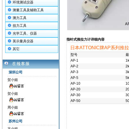
环境测试仪器
测量工具及辅助工具
测力工具
扭力工具
光学工具、仪器
指针式推拉力计详细内容
英示量具仪器
日本ATTONIC牌AP系列推
其它
型号
最
AP-1
1k
AP-2
2k
AP-3
3k
深圳公司
AP-5
5k
贺小姐
AP-10
10
AP-20
20
贺小姐
AP-30
30
AP-50
50
周小姐
苏州公司
方小姐