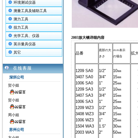
环境测试仪器
测量工具及辅助工具
测力工具
扭力工具
光学工具、仪器
2003放大镜详细内容
英示量具仪器
底部の大
ｍｍ表示
其它
品番
拡
きさ
の場合
1209 SA0
1/2"
10㎜
3407 SA0
3/4"
15㎜
深圳公司
1006 SA0
1"
25㎜
贺小姐
1209 SA3
1/2"
10㎜
3407 SA3
3/4"
15㎜
贺小姐
1006 SA3
1"
25㎜
1209 WZ3
1/2"
10㎜
3408 WZ3
3/4"
15㎜
周小姐
1006 WZ3
1"
25㎜
1504 WA3
1.5"
30㎜
苏州公司
2003 WA3
2"
50㎜
方小姐