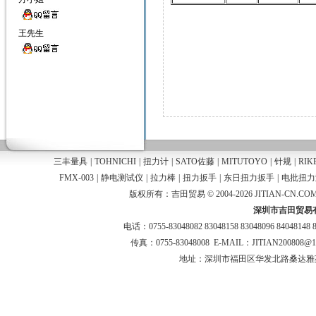
王先生
三丰量具
|
TOHNICHI
|
扭力计
|
SATO佐藤
|
MITUTOYO
|
针规
|
RIK
FMX-003
|
静电测试仪
|
拉力棒
|
扭力扳手
|
东日扭力扳手
|
电批扭力
版权所有：吉田贸易 © 2004-2026 JITIAN-CN.COM
深圳市吉田贸易
电话：0755-83048082 83048158 83048096 84048148 
传真：0755-83048008 E-MAIL：JITIAN200808@
地址：深圳市福田区华发北路桑达雅苑