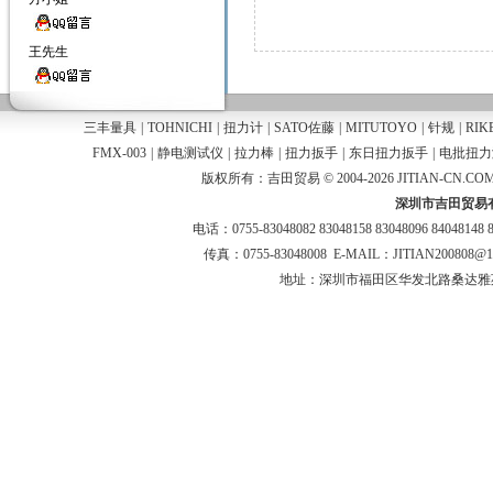
王先生
三丰量具
|
TOHNICHI
|
扭力计
|
SATO佐藤
|
MITUTOYO
|
针规
|
RIK
FMX-003
|
静电测试仪
|
拉力棒
|
扭力扳手
|
东日扭力扳手
|
电批扭力
版权所有：吉田贸易 © 2004-2026 JITIAN-CN.COM
深圳市吉田贸易
电话：0755-83048082 83048158 83048096 84048148 
传真：0755-83048008 E-MAIL：JITIAN200808@
地址：深圳市福田区华发北路桑达雅苑