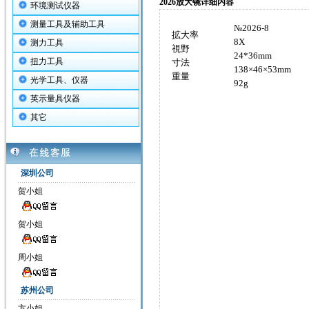
2026放大镜详细内容
环境测试仪器
测量工具及辅助工具
№2026-
8
拡大率
8
X
测力工具
視野
24*36
mm
扭力工具
寸法
138×4
6
×
53
mm
重量
光学工具、仪器
9
2
g
英示量具仪器
其它
深圳公司
贺小姐
贺小姐
周小姐
苏州公司
方小姐