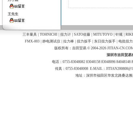
王先生
三丰量具
|
TOHNICHI
|
扭力计
|
SATO佐藤
|
MITUTOYO
|
针规
|
RIK
FMX-003
|
静电测试仪
|
拉力棒
|
扭力扳手
|
东日扭力扳手
|
电批扭力
版权所有：吉田贸易 © 2004-2026 JITIAN-CN.COM
深圳市吉田贸易
电话：0755-83048082 83048158 83048096 84048148 
传真：0755-83048008 E-MAIL：JITIAN200808@
地址：深圳市福田区华发北路桑达雅苑