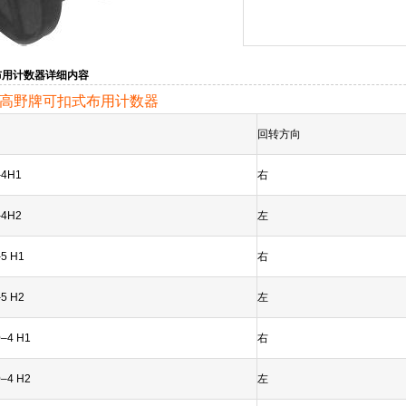
布用计数器详细内容
高野牌可扣式布用计数器
回转方向
4H1
右
4H2
左
5 H1
右
5 H2
左
–4 H1
右
–4 H2
左