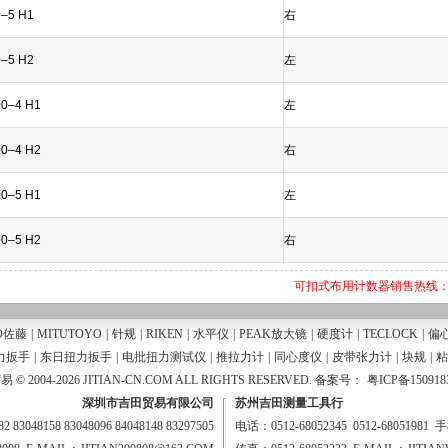
–5 H1
右
–5 H2
左
0–4 H1
左
0–4 H2
右
0–5 H1
左
0–5 H2
右
可扣式布用计数器销售热线：075
O佐藤
|
MITUTOYO
|
针规
|
RIKEN
|
水平仪
|
PEAK放大镜
|
硬度计
|
TECLOCK
|
偏
力扳手
|
东日扭力扳手
|
电批扭力测试仪
|
推拉力计
|
同心度仪
|
皮带张力计
|
块规
|
粘
2004-2026 JITIAN-CN.COM ALL RIGHTS RESERVED. 备案号：
粤ICP备150918
深圳市吉田贸易有限公司
苏州吉田测量工具行
 83048158 83048096 84048148 83297505
电话：0512-68052345 0512-68051981 