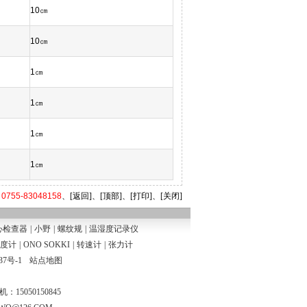
10㎝
10㎝
1㎝
1㎝
1㎝
1㎝
5-83048158
、
[返回]
、
[顶部]
、
[打印]
、
[关闭]
心检查器
|
小野
|
螺纹规
|
温湿度记录仪
度计
|
ONO SOKKI
|
转速计
|
张力计
37号-1
站点地图
手机：15050150845