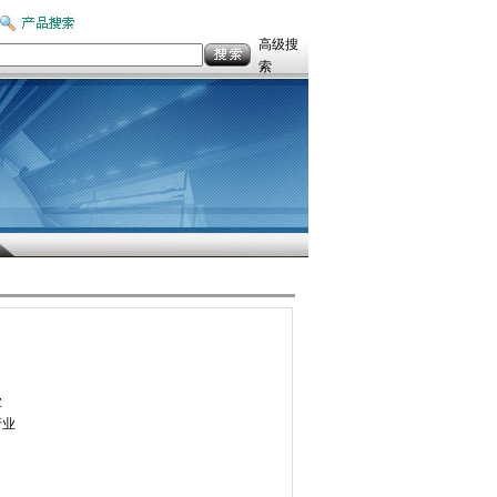
高级搜
索
业
行业