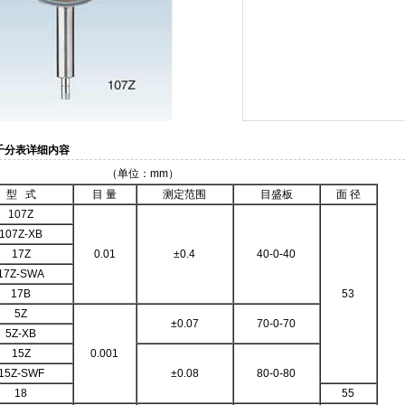
千分表详细内容
单位：mm）
型 式
目 量
测定范围
目盛板
面 径
107Z
107Z-XB
17Z
0.01
±0.4
40-0-40
17Z-SWA
17B
53
5Z
±0.07
70-0-70
5Z-XB
15Z
0.001
15Z-SWF
±0.08
80-0-80
18
55