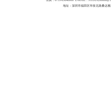
传真：0755-83048008 E-MAIL：JITIAN200808@
地址：深圳市福田区华发北路桑达雅苑