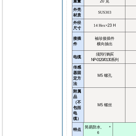
重量
20
克
外壳
SUS303
材质
外径
14 Hex
×
23 H
尺寸
接插
袖珍接插件
件
横向抽出
须另行购买
电缆
NP-0120/0130
系列
传感
器固
M5
螺孔
定方
法
附属
品
（不
M5
螺丝
包括
电
缆）
简易防水
,
＊
特点
6