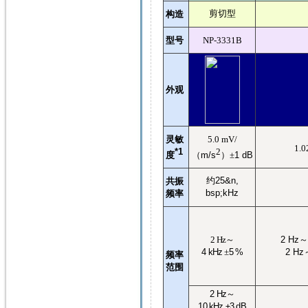
剪切型
构造
型号
NP-3331B
外观
灵敏
5.0 mV/
1.0
*1
2
度
（
m/s
）±
1 dB
约
25&n,
共振
bsp;kHz
频率
2 Hz
～
2 Hz
4 kHz
±
5 %
2 Hz
频率
范围
2 Hz
～
10 kHz ±3 dB