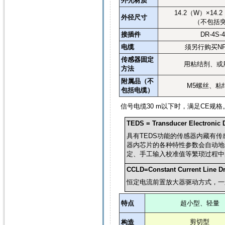
外壳材质
14.2
（
W
）
×14.2
外径尺寸
（不包括
接插件
DR-4S-4
电缆
须另行购买
NP
传感器固定
用粘结剂、或
方法
附属品（不
M5
螺丝、粘
包括电缆）
信号电缆
30 m
以下时，满足
CE
规格
TEDS = Transducer Electronic 
具有
TEDS
功能的传感器内藏有传
器内芯片的各种特性参数会自动地
定、手工输入校准值等繁琐过程中
CCLD=Constant Current Line Dr
恒定电流前置放大器驱动方式，一
特点
超小型、轻量
剪切型
构造