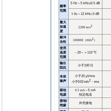
5 Hz
～
5 kHz±0.5 dB
频率
范围
5 Hz
～
12 kHz
±
3 dB
最大
2
加速
2200 m/s
度
耐冲
2
100000
（
m/s
）
击性
使用
温度
－
20
～＋
110
℃
范围
输出
小于
100 Ω
阻抗
小于
20 μVrms
本体
2
噪声
小于
0.02 m/s
・
rms
驱动
0.5 mA
～
5 mA
电源
恒定电流
接地
/
外壳接地
绝缘