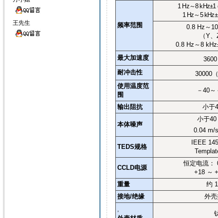
1 Hz
～
8 kHz±1
1 Hz
～
5 kHz±
王先生
频率范围
0.8 Hz
～
10
（
Y
、
0.8 Hz
～
8 kHz
最大加速度
3600
耐冲击性
30000
使用温度范
－
40
～
围
输出阻抗
小于
小于
40
本体噪声
0.04 m/
IEEE 145
TEDS
规格
Templat
恒定电流：
CCLD
电源
+18
～
重量
约
接地
/
绝缘
外壳
,