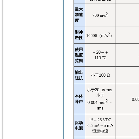
最大
2
加速
700 m/s
度
耐冲
2
10000
（
m/s
）
击性
使用
－
20
～＋
温度
110
℃
范围
输出
小于
100 Ω
阻抗
小于
20 μVrms
小于
本体
0.0
2
噪声
0.004 m/s
・
rms
15
～
25 VDC
驱动
0.5 mA
～
5 mA
电源
恒定电流