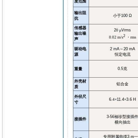
度范围
输出阻
小于
100 Ω
抗
传感器
2
0
μ
Vrms
输出噪
2
0.02 m/s
・
rms
声
驱动电
2 mA
～
20 mA
源
恒定电流
0.5
克
重量
外壳材
铝合金
质
外径尺
6.
4
×
11.4
×
3.6 H
寸
3-56
袖珍型接插
接插件
横向抽出
专用附属电缆
3 m
一