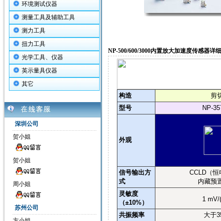
环境测试仪器
测量工具及辅助工具
测力工具
扭力工具
NP-500/600/3000内置放大加速度传感器详
光学工具、仪器
英示量具仪器
其它
构造
剪
型号
NP-35
深圳公司
贺小姐
外观
贺小姐
信号输出方
CCLD
（恒
式
内藏预
周小姐
灵敏度
1 mV/
（
±10%
）
苏州公司
共振频率
大于
3
方小姐