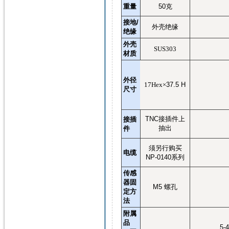
重量
50
克
接地
/
外壳绝缘
绝缘
外壳
SUS303
材质
外径
17Hex
×
37.5 H
尺寸
TNC
接插件上
接插
抽出
件
须另行购买
电缆
NP-0140
系列
传感
器固
M5
螺孔
定方
法
附属
品
5-