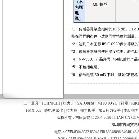
（不
M5
螺丝
包括
电
缆）
*1
：传感器灵敏度指标的
±0.5 dB
、
±1 dB
能在同样的条件下达到同样精度的测量。
*2
：达到日本国标
JIS C 0920
保护等级的
*3
：传感器本身的使用温度范围。若包括
*4
：
NP-550
、产品序号
F468
以后的产品
*5
：不包括电缆。
*6
：信号电缆
30 m
以下时，满足
CE
规格
三丰量具
|
TOHNICHI
|
扭力计
|
SATO佐藤
|
MITUTOYO
|
针规
|
RIK
FMX-003
|
静电测试仪
|
拉力棒
|
扭力扳手
|
东日扭力扳手
|
电批扭力
版权所有：吉田贸易 © 2004-2026 JITIAN-CN.COM
深圳市吉田贸易
电话：0755-83048082 83048158 83048096 84048148 