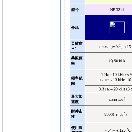
型号
NP-3211
外观
灵敏度
2
1 mV/
（
m/s
）±
15
＊
1
共振频
约
50 kHz
率
1
Hz
～
10 kHz
±
5 
频率范
0.7 Hz
～
13 kHz
±
10
围
0.3
Hz
～
20 kHz
±
3 
最大加
2
4900 m/s
速度
耐冲击
2
980
）
00
（
m/s
性
使用温
－
54
～＋
125
℃