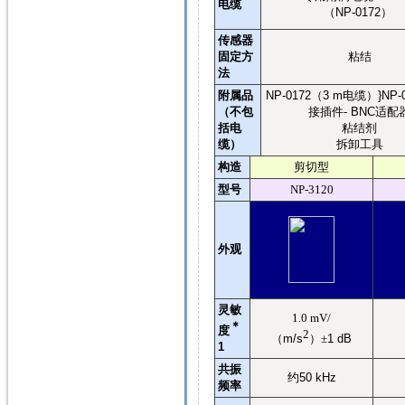
电缆
（
NP-0172
）
传感器
粘结
固定方
法
附属品
NP-0172
（
3 m
电缆）
}NP-
（不包
接插件
- BNC
适配
括电
粘结剂
缆）
拆卸工具
构造
剪切型
型号
NP-3120
外观
灵敏
1.0 mV/
＊
度
2
（
m/s
）±
1 dB
1
共振
约
50 kHz
频率