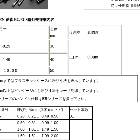
易，长期都用最
EN 爱森 EG/EGS型针规详细内容
尺寸
长度
容许差
真圆度
mm
··0.29
30
±1μm
0.8μm
··1.49
40
·· 1 0 . 0 0
50
9mmまではプラスチックケースに呼び寸法を表示しています。
0mm以上はピンゲージにも呼び寸法をレーザ刻印しています。
シリーズのハンドル仕様は
ES
シリーズを参照下さい。
ト番号
呼び寸法mm (0.01mmトビ)
セット本数
A
0.20 0.21 … 0.49 0.50
31
0.50 0.51 … 0.99 1.00
A
1.00 1.01 … 1.49 1.50
1.50 1.51 … 1.99 2.00