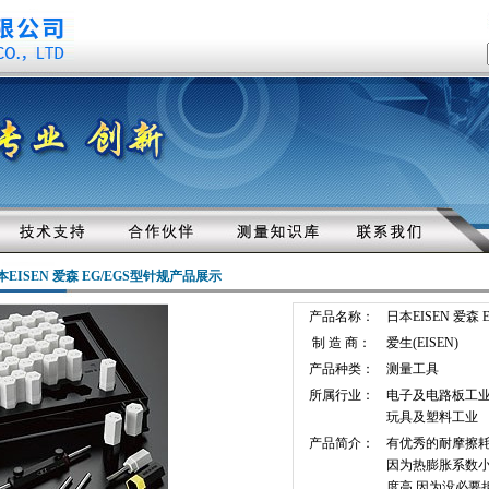
本EISEN 爱森 EG/EGS型针规产品展示
产品名称：
日本EISEN 爱森
制 造 商：
爱生(EISEN)
产品种类：
测量工具
所属行业：
电子及电路板工
玩具及塑料工业
产品简介：
有优秀的耐摩擦耗
因为热膨胀系数小
度高 因为没必要