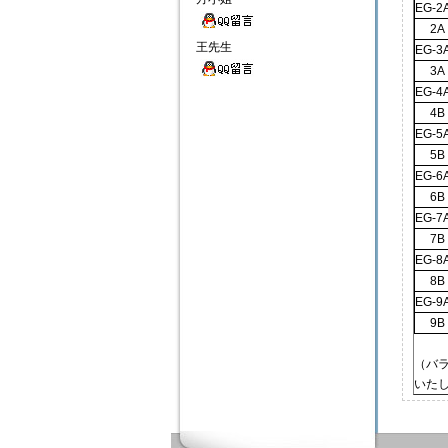
EG-2
2A
王先生
EG-3
3A
EG-4
4B
EG-5
5B
EG-6
6B
EG-7
7B
EG-8
8B
EG-9
9B
（バ
いた