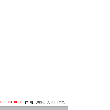
55-83048158
、
[返回]
、
[顶部]
、
[打印]
、
[关闭]