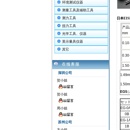
环境测试仪器
测量工具及辅助工具
测力工具
日本EIS
扭力工具
产品
mm
光学工具、仪器
英示量具仪器
0.10·
其它
0.30·
1.50·
深圳公司
1.4
贺小姐
1.5
EGS
贺小姐
セッ
EG-0
周小姐
0B
EG-1
苏州公司
1B
方小姐