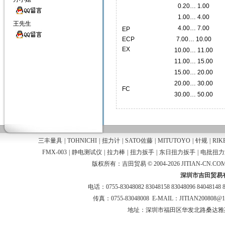
0.20… 1.00
1.00… 4.00
王先生
4.00… 7.00
EP
ECP
7.00… 10.00
EX
10.00… 11.00
11.00… 15.00
15.00… 20.00
20.00… 30.00
FC
30.00… 50.00
三丰量具
|
TOHNICHI
|
扭力计
|
SATO佐藤
|
MITUTOYO
|
针规
|
RIK
FMX-003
|
静电测试仪
|
拉力棒
|
扭力扳手
|
东日扭力扳手
|
电批扭力
版权所有：吉田贸易 © 2004-2026 JITIAN-CN.COM
深圳市吉田贸易
电话：0755-83048082 83048158 83048096 84048148 
传真：0755-83048008 E-MAIL：JITIAN200808@
地址：深圳市福田区华发北路桑达雅苑