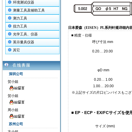
环境测试仪器
测量工具及辅助工具
测力工具
扭力工具
日本爱森（EISEN）PL系列针规详细内
光学工具、仪器
■ 精度・仕様
呼び寸法 mm
英示量具仪器
其它
0.20… 20.00
φD mm
深圳公司
0.20… 1.00
贺小姐
1.00… 20.00
※上記サイズの片口ピンバイスもござ
贺小姐
周小姐
■ EP・ECP・EX/FCサイズを
苏州公司
サイズ (mm)
方小姐