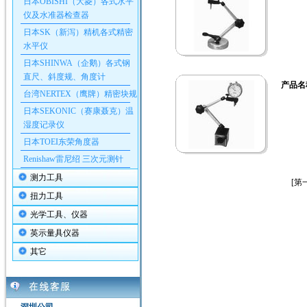
日本OBISHI（大菱）各式水平
仪及水准器检查器
日本SK（新泻）精机各式精密
水平仪
日本SHINWA（企鹅）各式钢
直尺、斜度规、角度计
产品名
台湾NERTEX（鹰牌）精密块规
日本SEKONIC（赛康聂克）温
湿度记录仪
日本TOEI东荣角度器
Renishaw雷尼绍 三次元测针
测力工具
[第
扭力工具
光学工具、仪器
英示量具仪器
其它