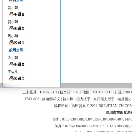
深圳公司
贺小姐
贺小姐
周小姐
苏州公司
方小姐
王先生
三丰量具
|
TOHNICHI
|
扭力计
|
SATO佐藤
|
MITUTOYO
|
针规
|
RIK
FMX-003
|
静电测试仪
|
拉力棒
|
扭力扳手
|
东日扭力扳手
|
电批扭力
版权所有：吉田贸易 © 2004-2026 JITIAN-CN.COM
深圳市吉田贸易
电话：0755-83048082 83048158 83048096 84048148 
传真：0755-83048008 E-MAIL：JITIAN200808@