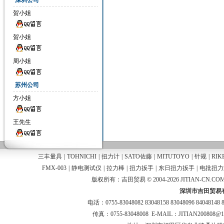
深圳公司
贺小姐
贺小姐
周小姐
苏州公司
方小姐
王先生
三丰量具
|
TOHNICHI
|
扭力计
|
SATO佐藤
|
MITUTOYO
|
针规
|
RIK
FMX-003
|
静电测试仪
|
拉力棒
|
扭力扳手
|
东日扭力扳手
|
电批扭力
版权所有：吉田贸易 © 2004-2026 JITIAN-CN.COM
深圳市吉田贸易
电话：0755-83048082 83048158 83048096 84048148 
传真：0755-83048008 E-MAIL：JITIAN200808@