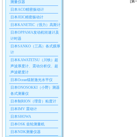
[第
测量仪器
日本ACO精密振动计
日本JEIC精密振动计
日本KANETEC（强力）高斯计
日本OPPAMA发动机转速计及
计时器
日本SANKO（三高）各式膜厚
计
日本KAWATETSU（川铁）超
声波厚度计、震动分析仪、超
声波硬度计
日本Ocean镭射激光水平仪
日本ONOSOKKI（小野）测器
各式测量仪
日本制RION（理音）粘度计
日本IMV 震动计
日本SHOWA
日本OSK 齿轮测量机
日本NDK测量仪器