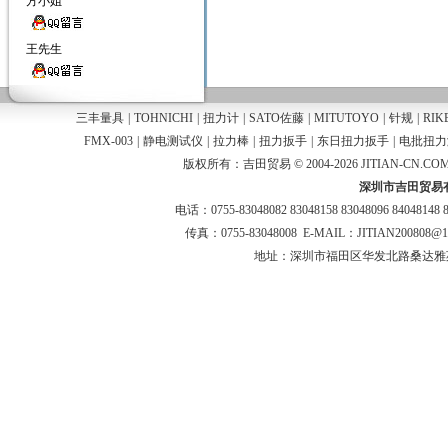
方小姐
王先生
三丰量具
|
TOHNICHI
|
扭力计
|
SATO佐藤
|
MITUTOYO
|
针规
|
RIK
FMX-003
|
静电测试仪
|
拉力棒
|
扭力扳手
|
东日扭力扳手
|
电批扭力
版权所有：吉田贸易 © 2004-2026 JITIAN-CN.COM
深圳市吉田贸易
电话：0755-83048082 83048158 83048096 84048148 
传真：0755-83048008 E-MAIL：JITIAN200808@
地址：深圳市福田区华发北路桑达雅苑