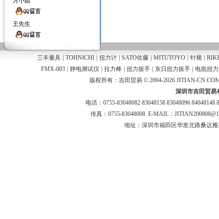
方小姐
王先生
三丰量具
|
TOHNICHI
|
扭力计
|
SATO佐藤
|
MITUTOYO
|
针规
|
RIK
FMX-003
|
静电测试仪
|
拉力棒
|
扭力扳手
|
东日扭力扳手
|
电批扭力
版权所有：吉田贸易 © 2004-2026 JITIAN-CN.COM
深圳市吉田贸易
电话：0755-83048082 83048158 83048096 84048148 
传真：0755-83048008 E-MAIL：JITIAN200808@
地址：深圳市福田区华发北路桑达雅苑