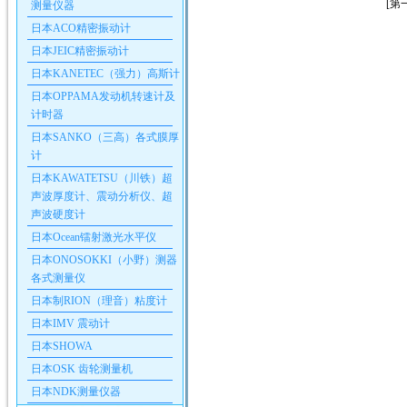
[第
测量仪器
日本ACO精密振动计
日本JEIC精密振动计
日本KANETEC（强力）高斯计
日本OPPAMA发动机转速计及
计时器
日本SANKO（三高）各式膜厚
计
日本KAWATETSU（川铁）超
声波厚度计、震动分析仪、超
声波硬度计
日本Ocean镭射激光水平仪
日本ONOSOKKI（小野）测器
各式测量仪
日本制RION（理音）粘度计
日本IMV 震动计
日本SHOWA
日本OSK 齿轮测量机
日本NDK测量仪器