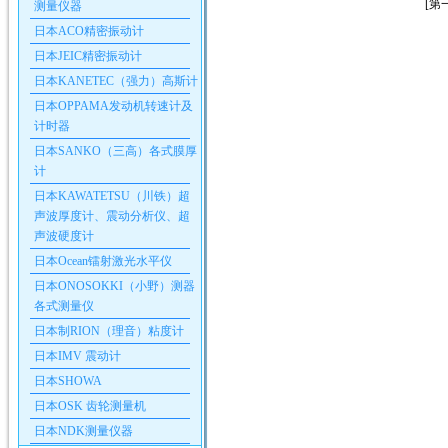
[第
测量仪器
日本ACO精密振动计
日本JEIC精密振动计
日本KANETEC（强力）高斯计
日本OPPAMA发动机转速计及
计时器
日本SANKO（三高）各式膜厚
计
日本KAWATETSU（川铁）超
声波厚度计、震动分析仪、超
声波硬度计
日本Ocean镭射激光水平仪
日本ONOSOKKI（小野）测器
各式测量仪
日本制RION（理音）粘度计
日本IMV 震动计
日本SHOWA
日本OSK 齿轮测量机
日本NDK测量仪器