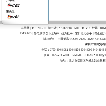
方小姐
王先生
三丰量具
|
TOHNICHI
|
扭力计
|
SATO佐藤
|
MITUTOYO
|
针规
|
RIK
FMX-003
|
静电测试仪
|
拉力棒
|
扭力扳手
|
东日扭力扳手
|
电批扭力
版权所有：吉田贸易 © 2004-2026 JITIAN-CN.COM
深圳市吉田贸易
电话：0755-83048082 83048158 83048096 84048148 
传真：0755-83048008 E-MAIL：JITIAN200808@
地址：深圳市福田区华发北路桑达雅苑